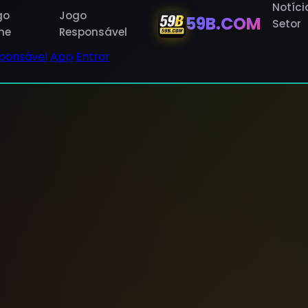
Notíci
go
Jogo
59B.COM
Setor
ine
Responsável
ponsável
App
Entrar