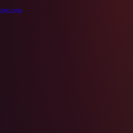
34C.COM