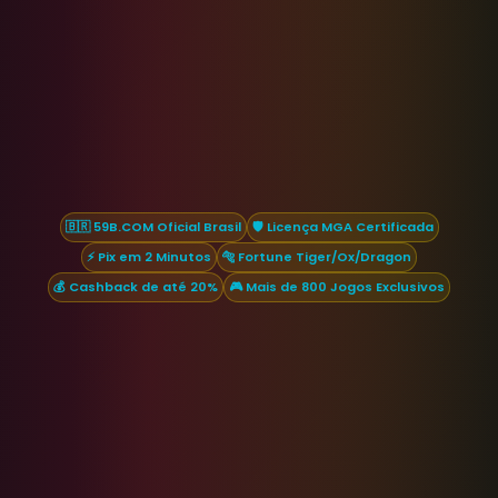
🇧🇷 59B.COM Oficial Brasil
🛡️ Licença MGA Certificada
⚡ Pix em 2 Minutos
🐅 Fortune Tiger/Ox/Dragon
💰 Cashback de até 20%
🎮 Mais de 800 Jogos Exclusivos