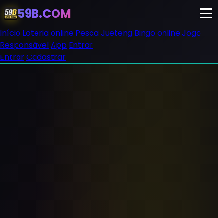
59B.COM
Início
Loteria online
Pesca
Jueteng
Bingo online
Jogo
Responsável
App
Entrar
Entrar
Cadastrar