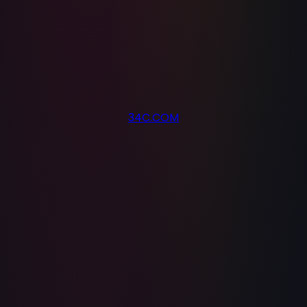
34C.COM