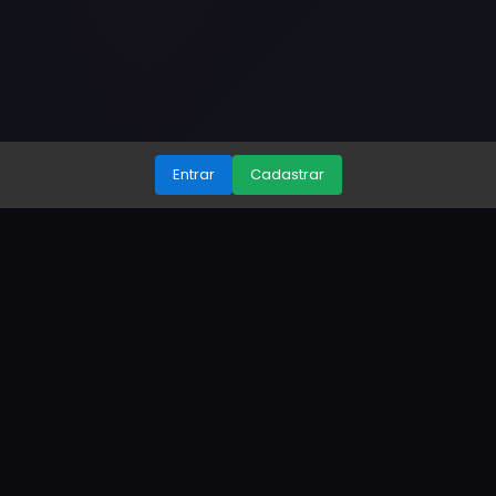
Entrar
Cadastrar
59B.COM | Descubra o
Fascinante Mundo de MrMiser:
O Jogo que Revoluciona
Entretenimento Digital