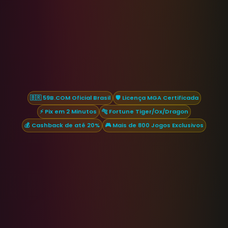
🇧🇷 59B.COM Oficial Brasil
🛡️ Licença MGA Certificada
⚡ Pix em 2 Minutos
🐅 Fortune Tiger/Ox/Dragon
💰 Cashback de até 20%
🎮 Mais de 800 Jogos Exclusivos