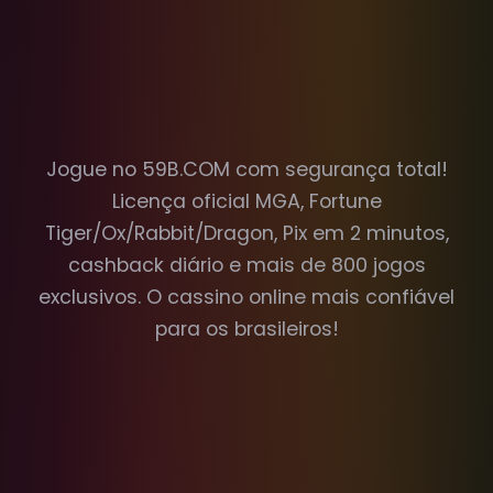
Jogue no 59B.COM com segurança total!
Licença oficial MGA, Fortune
Tiger/Ox/Rabbit/Dragon, Pix em 2 minutos,
cashback diário e mais de 800 jogos
exclusivos. O cassino online mais confiável
para os brasileiros!