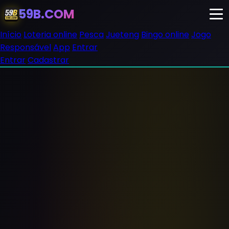
59B.COM
Início
Loteria online
Pesca
Jueteng
Bingo online
Jogo
Responsável
App
Entrar
Entrar
Cadastrar