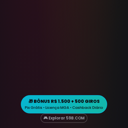
🎁 BÔNUS R$ 1.500 + 500 GIROS
Pix Grátis • Licença MGA • Cashback Diário
🎮 Explorar 59B.COM