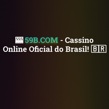
🎰
59B.COM
- Cassino
Online Oficial do Brasil! 🇧🇷